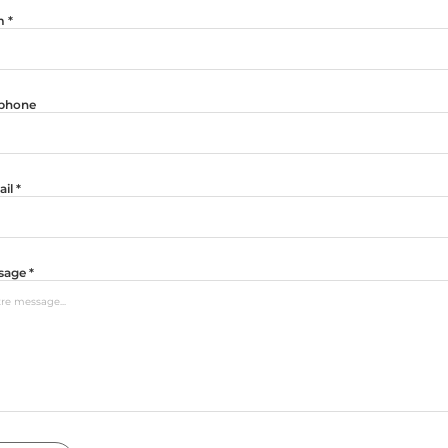
 *
éphone
il *
sage *