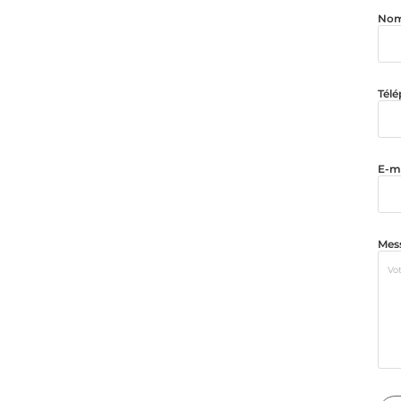
Nom
Tél
E-ma
Mes